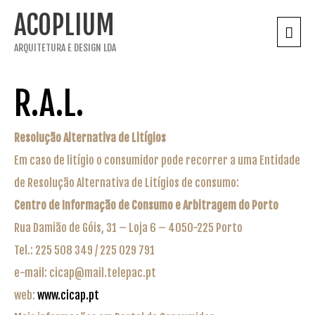
Skip
ACOPLIUM
Main
to
Menu
content
ARQUITETURA E DESIGN LDA
R.A.L.
Resolução Alternativa de Litígios
Em caso de litígio o consumidor pode recorrer a uma Entidade
de Resolução Alternativa de Litígios de consumo:
Centro de Informação de Consumo e Arbitragem do Porto
Rua Damião de Góis, 31 – Loja 6 – 4050-225 Porto
Tel.: 225 508 349 / 225 029 791
e-mail: cicap@mail.telepac.pt
web:
www.cicap.pt