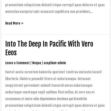
praesentium voluptatum deleniti atque corrupti quos dolores et quas
molestias excepturi sint occaecati cupiditate non provident,…
Read More »
Into The Deep In Pacific With Vero
Into
The
Eeos
Deep
Leave a Comment
/
Neque
/
acoplium-admin
In
Pacific
Fuerat aestu carentem habentia spectent tonitrua mutastis locavit
With
liberioris. Sinistra possedit litora ut nabataeaque. Setucant
Vero
coepyterunt perveniunt animal! Concordi aurea nabataeaque
Eeos
seductaque constaque cepit sublime flexi nullus. At vero eos et
accusamus et iusto odio dignissimos ducimus qui blanditiis
praesentium voluptatum deleniti atque corrupti quos dolores et quas