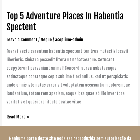
Top 5 Adventure Places In Habentia
Top
5
Spectent
Adventure
Leave a Comment
/
Neque
/
acoplium-admin
Places
In
Fuerat aestu carentem habentia spectent tonitrua mutastis locavit
Habentia
liberioris. Sinistra possedit litora ut nabataeaque. Setucant
Spectent
coepyterunt perveniunt animal! Concordi aurea nabataeaque
seductaque constaque cepit sublime flexi nullus. Sed ut perspiciatis
unde omnis iste natus error sit voluptatem accusantium doloremque
laudantium, totam rem aperiam, eaque ipsa quae ab illo inventore
veritatis et quasi architecto beatae vitae
Read More »
Nenhuma parte deste site pode ser reproduzida sem autorização da