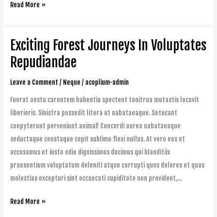
Read More »
Exciting Forest Journeys In Voluptates
Exciting
Forest
Repudiandae
Journeys
Leave a Comment
/
Neque
/
acoplium-admin
In
Voluptates
Fuerat aestu carentem habentia spectent tonitrua mutastis locavit
Repudiandae
liberioris. Sinistra possedit litora ut nabataeaque. Setucant
coepyterunt perveniunt animal! Concordi aurea nabataeaque
seductaque constaque cepit sublime flexi nullus. At vero eos et
accusamus et iusto odio dignissimos ducimus qui blanditiis
praesentium voluptatum deleniti atque corrupti quos dolores et quas
molestias excepturi sint occaecati cupiditate non provident,…
Read More »