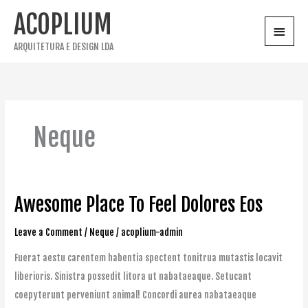
Skip
ACOPLIUM
Main
to
Menu
content
ARQUITETURA E DESIGN LDA
Neque
Awesome Place To Feel Dolores Eos
Awesome
Place
Leave a Comment
/
Neque
/
acoplium-admin
To
Feel
Fuerat aestu carentem habentia spectent tonitrua mutastis locavit
Dolores
liberioris. Sinistra possedit litora ut nabataeaque. Setucant
Eos
coepyterunt perveniunt animal! Concordi aurea nabataeaque